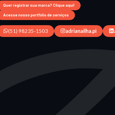
Quer registrar sua marca? Clique aqui!
Acesse nosso portfólio de serviços
(51) 98235-1503
adrianailha.pi